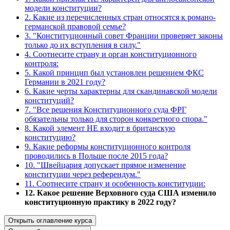
модели конституции?
2. Какие из перечисленных стран относятся к романо-
германской правовой семье?
3. "Конституционный совет Франции проверяет законы
только до их вступления в силу."
4. Соотнесите страну и орган конституционного
контроля:
5. Какой принцип был установлен решением ФКС
Германии в 2021 году?
6. Какие черты характерны для скандинавской модели
конституций?
7. "Все решения Конституционного суда ФРГ
обязательны только для сторон конкретного спора."
8. Какой элемент НЕ входит в британскую
конституцию?
9. Какие реформы конституционного контроля
проводились в Польше после 2015 года?
10. "Швейцария допускает прямое изменение
конституции через референдум."
11. Соотнесите страну и особенность конституции:
12. Какое решение Верховного суда США изменило
конституционную практику в 2022 году?
Открыть оглавление курса