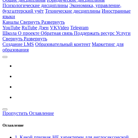
Психологические дисциплины
Экономика, управление,
бухгалтерский учёт
Технические дисциплины
Иностранные
языки
Каналы
Свернуть
Развернуть
YouTube
RuTube
Дзен
VKVideo
Telegram
Школа
О проекте
Обратная связь
Поддержать ресурс
Услуги
Свернуть
Развернуть
Создание LMS
Образовательный контент
Маркетинг для
образования
Пропустить Оглавление
Оглавление
1. Какой признак НЕ характерен для англосаксонской