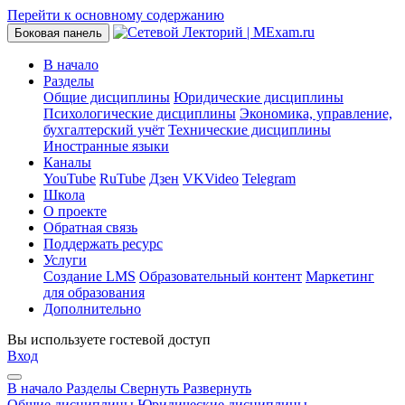
Перейти к основному содержанию
Боковая панель
В начало
Разделы
Общие дисциплины
Юридические дисциплины
Психологические дисциплины
Экономика, управление,
бухгалтерский учёт
Технические дисциплины
Иностранные языки
Каналы
YouTube
RuTube
Дзен
VKVideo
Telegram
Школа
О проекте
Обратная связь
Поддержать ресурс
Услуги
Создание LMS
Образовательный контент
Маркетинг
для образования
Дополнительно
Вы используете гостевой доступ
Вход
В начало
Разделы
Свернуть
Развернуть
Общие дисциплины
Юридические дисциплины