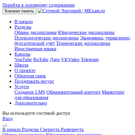
Перейти к основному содержанию
Боковая панель
В начало
Разделы
Общие дисциплины
Юридические дисциплины
Психологические дисциплины
Экономика, управление,
бухгалтерский учёт
Технические дисциплины
Иностранные языки
Каналы
YouTube
RuTube
Дзен
VKVideo
Telegram
Школа
О проекте
Обратная связь
Поддержать ресурс
Услуги
Создание LMS
Образовательный контент
Маркетинг
для образования
Дополнительно
Вы используете гостевой доступ
Вход
В начало
Разделы
Свернуть
Развернуть
Общие дисциплины
Юридические дисциплины