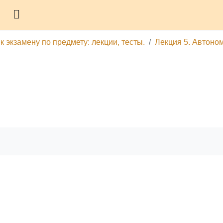
Боковая панель
 экзамену по предмету: лекции, тесты.
Лекция 5. Автоном
гу
Печатать эту главу