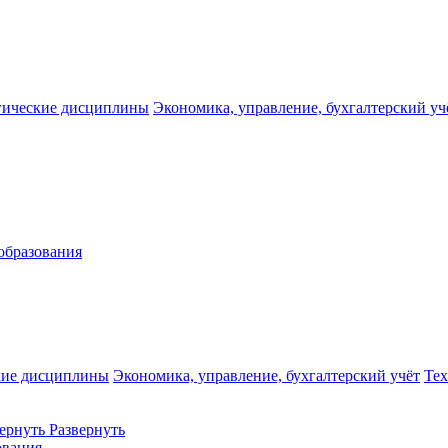
гические дисциплины
Экономика, управление, бухгалтерский уч
образования
кие дисциплины
Экономика, управление, бухгалтерский учёт
Те
ернуть
Развернуть
ования