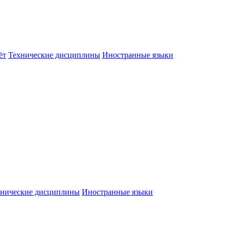
ёт
Технические дисциплины
Иностранные языки
хнические дисциплины
Иностранные языки