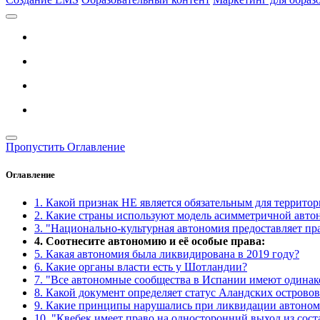
Пропустить Оглавление
Оглавление
1. Какой признак НЕ является обязательным для террито
2. Какие страны используют модель асимметричной авто
3. "Национально-культурная автономия предоставляет п
4. Соотнесите автономию и её особые права:
5. Какая автономия была ликвидирована в 2019 году?
6. Какие органы власти есть у Шотландии?
7. "Все автономные сообщества в Испании имеют одина
8. Какой документ определяет статус Аландских островов
9. Какие принципы нарушались при ликвидации автоно
10. "Квебек имеет право на односторонний выход из сост