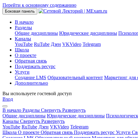
Перейти к основному содержанию
Боковая панель
В начало
Разделы
Общие дисциплины
Юридические дисциплины
Психоло
Каналы
YouTube
RuTube
Дзен
VKVideo
Telegram
Школа
О проекте
Обратная связь
Поддержать ресурс
Услуги
Создание LMS
Образовательный контент
Маркетинг для 
Дополнительно
Вы используете гостевой доступ
Вход
В начало
Разделы
Свернуть
Развернуть
Общие дисциплины
Юридические дисциплины
Психологичес
Каналы
Свернуть
Развернуть
YouTube
RuTube
Дзен
VKVideo
Telegram
Школа
О проекте
Обратная связь
Поддержать ресурс
Услуги
Св
Создание LMS
Образовательный контент
Маркетинг для образ