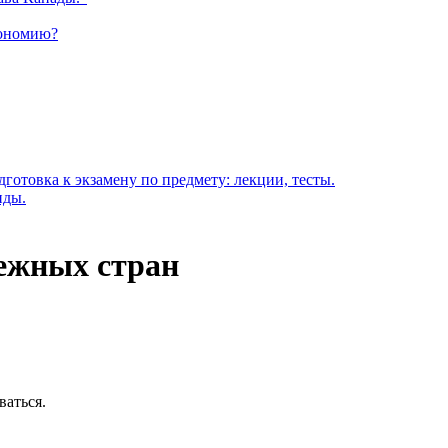
тономию?
готовка к экзамену по предмету: лекции, тесты.
иды.
ежных стран
ваться.