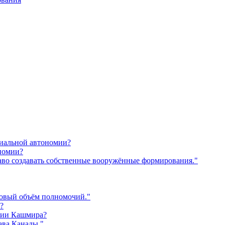
риальной автономии?
номии?
раво создавать собственные вооружённые формирования."
ковый объём полномочий."
?
мии Кашмира?
ава Канады."