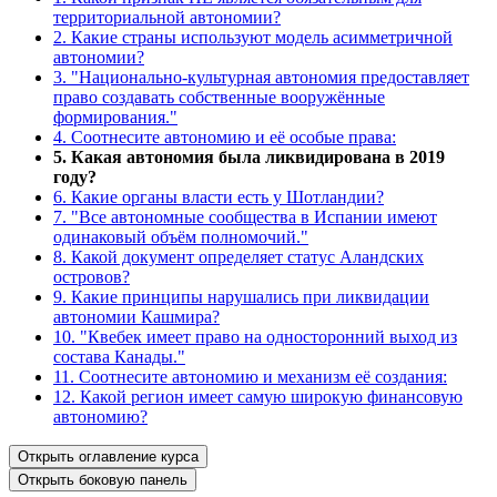
территориальной автономии?
2. Какие страны используют модель асимметричной
автономии?
3. "Национально-культурная автономия предоставляет
право создавать собственные вооружённые
формирования."
4. Соотнесите автономию и её особые права:
5. Какая автономия была ликвидирована в 2019
году?
6. Какие органы власти есть у Шотландии?
7. "Все автономные сообщества в Испании имеют
одинаковый объём полномочий."
8. Какой документ определяет статус Аландских
островов?
9. Какие принципы нарушались при ликвидации
автономии Кашмира?
10. "Квебек имеет право на односторонний выход из
состава Канады."
11. Соотнесите автономию и механизм её создания:
12. Какой регион имеет самую широкую финансовую
автономию?
Открыть оглавление курса
Открыть боковую панель