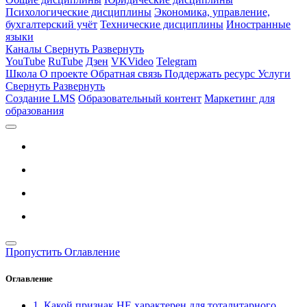
Психологические дисциплины
Экономика, управление,
бухгалтерский учёт
Технические дисциплины
Иностранные
языки
Каналы
Свернуть
Развернуть
YouTube
RuTube
Дзен
VKVideo
Telegram
Школа
О проекте
Обратная связь
Поддержать ресурс
Услуги
Свернуть
Развернуть
Создание LMS
Образовательный контент
Маркетинг для
образования
Пропустить Оглавление
Оглавление
1. Какой признак НЕ характерен для тоталитарного