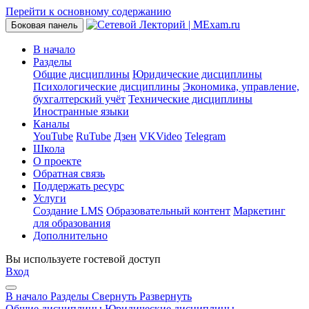
Перейти к основному содержанию
Боковая панель
В начало
Разделы
Общие дисциплины
Юридические дисциплины
Психологические дисциплины
Экономика, управление,
бухгалтерский учёт
Технические дисциплины
Иностранные языки
Каналы
YouTube
RuTube
Дзен
VKVideo
Telegram
Школа
О проекте
Обратная связь
Поддержать ресурс
Услуги
Создание LMS
Образовательный контент
Маркетинг
для образования
Дополнительно
Вы используете гостевой доступ
Вход
В начало
Разделы
Свернуть
Развернуть
Общие дисциплины
Юридические дисциплины