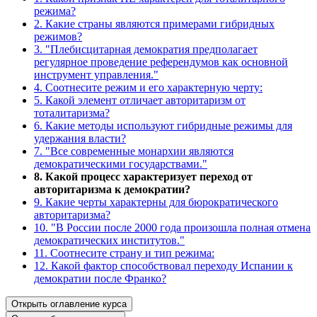
режима?
2. Какие страны являются примерами гибридных
режимов?
3. "Плебисцитарная демократия предполагает
регулярное проведение референдумов как основной
инструмент управления."
4. Соотнесите режим и его характерную черту:
5. Какой элемент отличает авторитаризм от
тоталитаризма?
6. Какие методы используют гибридные режимы для
удержания власти?
7. "Все современные монархии являются
демократическими государствами."
8. Какой процесс характеризует переход от
авторитаризма к демократии?
9. Какие черты характерны для бюрократического
авторитаризма?
10. "В России после 2000 года произошла полная отмена
демократических институтов."
11. Соотнесите страну и тип режима:
12. Какой фактор способствовал переходу Испании к
демократии после Франко?
Открыть оглавление курса