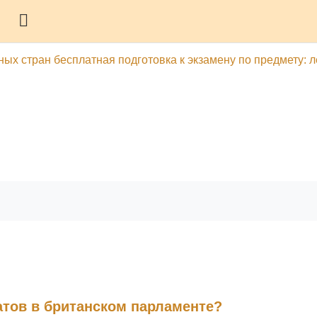
Боковая панель
ых стран бесплатная подготовка к экзамену по предмету: ле
гу
Печатать эту главу
атов в британском парламенте?