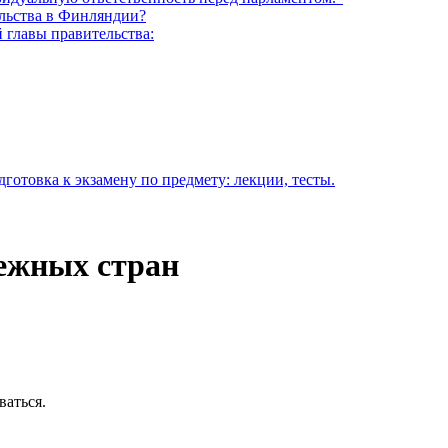
ельства в Финляндии?
 главы правительства:
готовка к экзамену по предмету: лекции, тесты.
ежных стран
ваться.