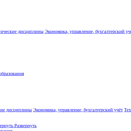
гические дисциплины
Экономика, управление, бухгалтерский уч
образования
кие дисциплины
Экономика, управление, бухгалтерский учёт
Те
ернуть
Развернуть
ования