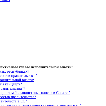
ективного главы исполнительной власти?
ных республиках?
состав правительства."
полнительной власти:
рия канцлеру?
правительства"?
простым большинством голосов в Сенате."
состав правительства?
авительств в ЕС?
видуальную ответственность перед парламентом."