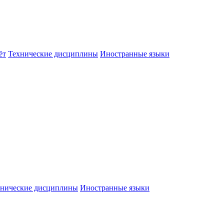
ёт
Технические дисциплины
Иностранные языки
хнические дисциплины
Иностранные языки