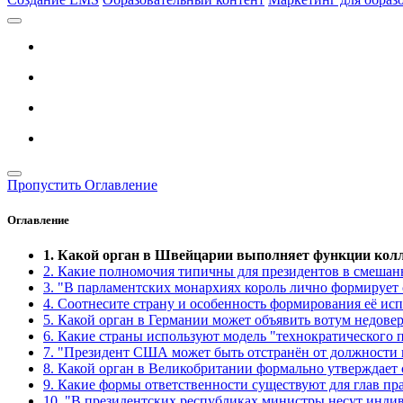
Пропустить Оглавление
Оглавление
1. Какой орган в Швейцарии выполняет функции колл
2. Какие полномочия типичны для президентов в смешан
3. "В парламентских монархиях король лично формирует 
4. Соотнесите страну и особенность формирования её ис
5. Какой орган в Германии может объявить вотум недове
6. Какие страны используют модель "технократического 
7. "Президент США может быть отстранён от должности 
8. Какой орган в Великобритании формально утверждает 
9. Какие формы ответственности существуют для глав пр
10. "В президентских республиках министры несут инди