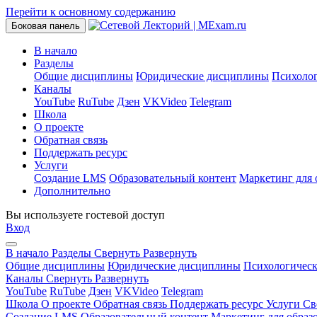
Перейти к основному содержанию
Боковая панель
В начало
Разделы
Общие дисциплины
Юридические дисциплины
Психоло
Каналы
YouTube
RuTube
Дзен
VKVideo
Telegram
Школа
О проекте
Обратная связь
Поддержать ресурс
Услуги
Создание LMS
Образовательный контент
Маркетинг для 
Дополнительно
Вы используете гостевой доступ
Вход
В начало
Разделы
Свернуть
Развернуть
Общие дисциплины
Юридические дисциплины
Психологичес
Каналы
Свернуть
Развернуть
YouTube
RuTube
Дзен
VKVideo
Telegram
Школа
О проекте
Обратная связь
Поддержать ресурс
Услуги
Св
Создание LMS
Образовательный контент
Маркетинг для образ