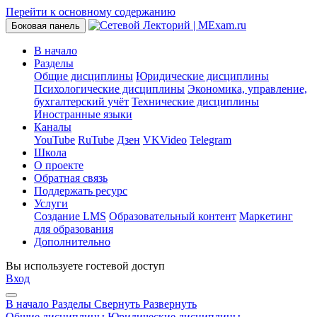
Перейти к основному содержанию
Боковая панель
В начало
Разделы
Общие дисциплины
Юридические дисциплины
Психологические дисциплины
Экономика, управление,
бухгалтерский учёт
Технические дисциплины
Иностранные языки
Каналы
YouTube
RuTube
Дзен
VKVideo
Telegram
Школа
О проекте
Обратная связь
Поддержать ресурс
Услуги
Создание LMS
Образовательный контент
Маркетинг
для образования
Дополнительно
Вы используете гостевой доступ
Вход
В начало
Разделы
Свернуть
Развернуть
Общие дисциплины
Юридические дисциплины