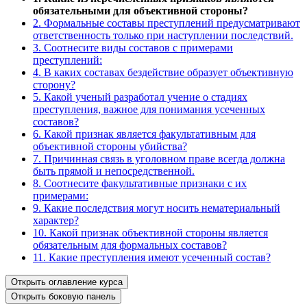
обязательными для объективной стороны?
2. Формальные составы преступлений предусматривают
ответственность только при наступлении последствий.
3. Соотнесите виды составов с примерами
преступлений:
4. В каких составах бездействие образует объективную
сторону?
5. Какой ученый разработал учение о стадиях
преступления, важное для понимания усеченных
составов?
6. Какой признак является факультативным для
объективной стороны убийства?
7. Причинная связь в уголовном праве всегда должна
быть прямой и непосредственной.
8. Соотнесите факультативные признаки с их
примерами:
9. Какие последствия могут носить нематериальный
характер?
10. Какой признак объективной стороны является
обязательным для формальных составов?
11. Какие преступления имеют усеченный состав?
Открыть оглавление курса
Открыть боковую панель