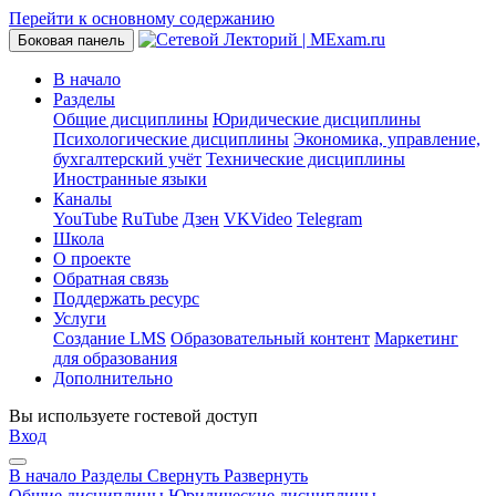
Перейти к основному содержанию
Боковая панель
В начало
Разделы
Общие дисциплины
Юридические дисциплины
Психологические дисциплины
Экономика, управление,
бухгалтерский учёт
Технические дисциплины
Иностранные языки
Каналы
YouTube
RuTube
Дзен
VKVideo
Telegram
Школа
О проекте
Обратная связь
Поддержать ресурс
Услуги
Создание LMS
Образовательный контент
Маркетинг
для образования
Дополнительно
Вы используете гостевой доступ
Вход
В начало
Разделы
Свернуть
Развернуть
Общие дисциплины
Юридические дисциплины