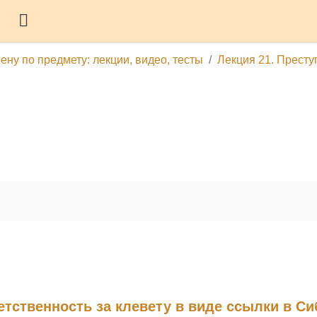
Боковая панель
ену по предмету: лекции, видео, тесты
Лекция 21. Престу
гу
Печатать эту главу
етственность за клевету в виде ссылки в С