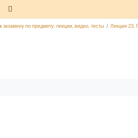
Боковая панель
 экзамену по предмету: лекции, видео, тесты
Лекция 23. 
гу
Печатать эту главу