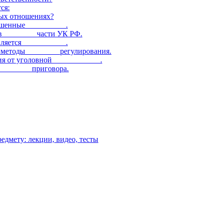
ся:
вых отношениях?
ршенные __________.
в ________ части УК РФ.
ляется ___________.
 методы ________ регулирования.
я от уголовной ____________.
_________ приговора.
едмету: лекции, видео, тесты