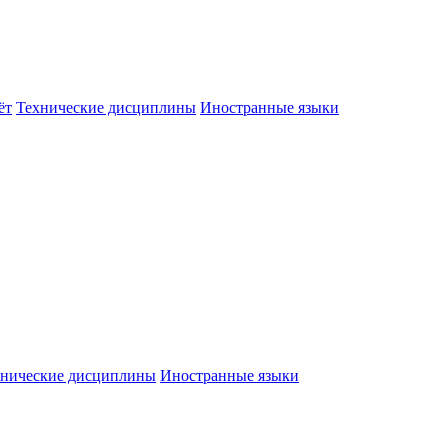
ёт
Технические дисциплины
Иностранные языки
хнические дисциплины
Иностранные языки