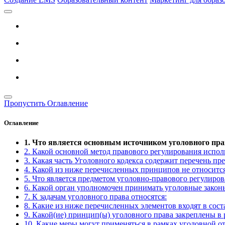
Пропустить Оглавление
Оглавление
1. Что является основным источником уголовного пра
2. Какой основной метод правового регулирования испол
3. Какая часть Уголовного кодекса содержит перечень пр
4. Какой из ниже перечисленных принципов не относитс
5. Что является предметом уголовно-правового регулиро
6. Какой орган уполномочен принимать уголовные закон
7. К задачам уголовного права относятся:
8. Какие из ниже перечисленных элементов входят в сост
9. Какой(ие) принцип(ы) уголовного права закреплены в 
10. Какие меры могут применяться в рамках уголовной о