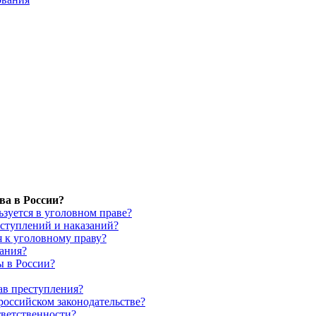
ва в России?
ьзуется в уголовном праве?
еступлений и наказаний?
я к уголовному праву?
вания?
ы в России?
ав преступления?
российском законодательстве?
тветственности?