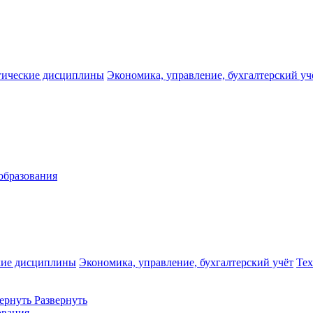
гические дисциплины
Экономика, управление, бухгалтерский уч
образования
кие дисциплины
Экономика, управление, бухгалтерский учёт
Те
ернуть
Развернуть
ования