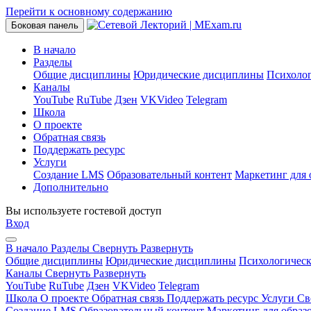
Перейти к основному содержанию
Боковая панель
В начало
Разделы
Общие дисциплины
Юридические дисциплины
Психоло
Каналы
YouTube
RuTube
Дзен
VKVideo
Telegram
Школа
О проекте
Обратная связь
Поддержать ресурс
Услуги
Создание LMS
Образовательный контент
Маркетинг для 
Дополнительно
Вы используете гостевой доступ
Вход
В начало
Разделы
Свернуть
Развернуть
Общие дисциплины
Юридические дисциплины
Психологичес
Каналы
Свернуть
Развернуть
YouTube
RuTube
Дзен
VKVideo
Telegram
Школа
О проекте
Обратная связь
Поддержать ресурс
Услуги
Св
Создание LMS
Образовательный контент
Маркетинг для образ