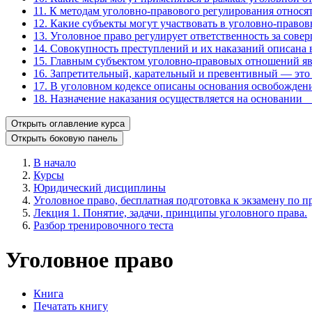
11. К методам уголовно-правового регулирования относят
12. Какие субъекты могут участвовать в уголовно-право
13. Уголовное право регулирует ответственность за сове
14. Совокупность преступлений и их наказаний описана 
15. Главным субъектом уголовно-правовых отношений яв
16. Запретительный, карательный и превентивный — это
17. В уголовном кодексе описаны основания освобождени
18. Назначение наказания осуществляется на основании 
Открыть оглавление курса
Открыть боковую панель
В начало
Курсы
Юридический дисциплины
Уголовное право, бесплатная подготовка к экзамену по пр
Лекция 1. Понятие, задачи, принципы уголовного права.
Разбор тренировочного теста
Уголовное право
Книга
Печатать книгу