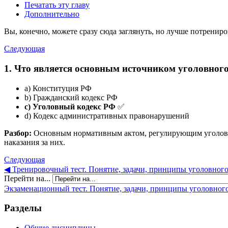
Печатать эту главу
Дополнительно
Вы, конечно, можете сразу сюда заглянуть, но лучше потрениро
Следующая
1. Что является основным источником уголовного
a) Конституция РФ
b) Гражданский кодекс РФ
c) Уголовный кодекс РФ
✅
d) Кодекс административных правонарушений
Разбор:
Основным нормативным актом, регулирующим уголовно
наказания за них.
Следующая
◀︎ Тренировочный тест. Понятие, задачи, принципы уголовного
Перейти на...
Экзаменационный тест. Понятие, задачи, принципы уголовного 
Разделы
Общие дисциплины