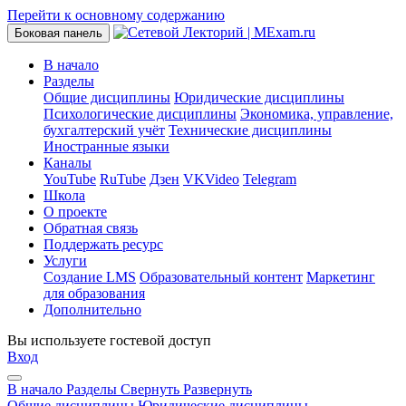
Перейти к основному содержанию
Боковая панель
В начало
Разделы
Общие дисциплины
Юридические дисциплины
Психологические дисциплины
Экономика, управление,
бухгалтерский учёт
Технические дисциплины
Иностранные языки
Каналы
YouTube
RuTube
Дзен
VKVideo
Telegram
Школа
О проекте
Обратная связь
Поддержать ресурс
Услуги
Создание LMS
Образовательный контент
Маркетинг
для образования
Дополнительно
Вы используете гостевой доступ
Вход
В начало
Разделы
Свернуть
Развернуть
Общие дисциплины
Юридические дисциплины