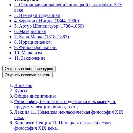
2. Основные направления немецкой философии XIX
века
3. Немецкий идеализм
4. Фридрих Ницше (1844–1900)
5. Артур Шопенгауэр (1788–1860)
6. Материализм
7. Карл Маркс (1818–1883)
8. Иррационализм
9. Философия жизни
10. Марксизм
11. Заключение
Открыть оглавление курса
Открыть боковую панель
В начало
Курсы
Общие дисциплины
Философия, бесплатная подготовка к экзамену по
предмету: лекции, видео, тесты
Лекция 11. Немецкая неклассическая философия XIX
века.
Конспект. Лекция 11. Немецкая неклассическая
философия XIX века.