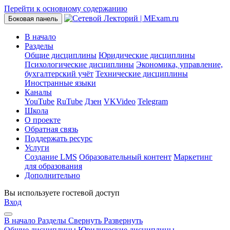
Перейти к основному содержанию
Боковая панель
В начало
Разделы
Общие дисциплины
Юридические дисциплины
Психологические дисциплины
Экономика, управление,
бухгалтерский учёт
Технические дисциплины
Иностранные языки
Каналы
YouTube
RuTube
Дзен
VKVideo
Telegram
Школа
О проекте
Обратная связь
Поддержать ресурс
Услуги
Создание LMS
Образовательный контент
Маркетинг
для образования
Дополнительно
Вы используете гостевой доступ
Вход
В начало
Разделы
Свернуть
Развернуть
Общие дисциплины
Юридические дисциплины