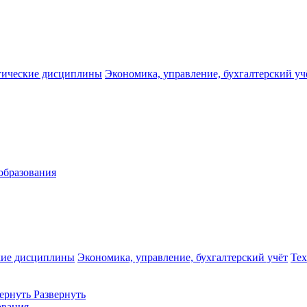
гические дисциплины
Экономика, управление, бухгалтерский уч
образования
кие дисциплины
Экономика, управление, бухгалтерский учёт
Те
ернуть
Развернуть
ования