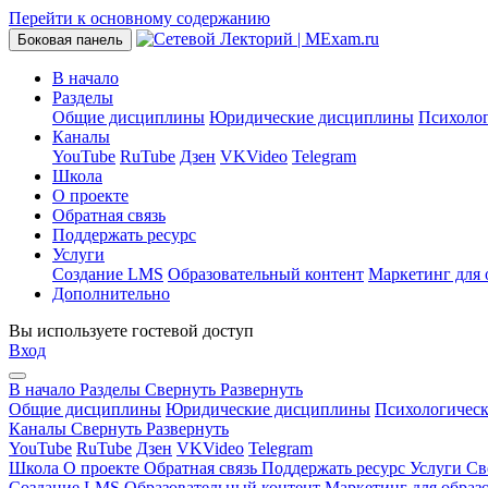
Перейти к основному содержанию
Боковая панель
В начало
Разделы
Общие дисциплины
Юридические дисциплины
Психоло
Каналы
YouTube
RuTube
Дзен
VKVideo
Telegram
Школа
О проекте
Обратная связь
Поддержать ресурс
Услуги
Создание LMS
Образовательный контент
Маркетинг для 
Дополнительно
Вы используете гостевой доступ
Вход
В начало
Разделы
Свернуть
Развернуть
Общие дисциплины
Юридические дисциплины
Психологичес
Каналы
Свернуть
Развернуть
YouTube
RuTube
Дзен
VKVideo
Telegram
Школа
О проекте
Обратная связь
Поддержать ресурс
Услуги
Св
Создание LMS
Образовательный контент
Маркетинг для образ