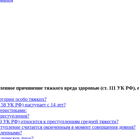
енное причинение тяжкого вреда здоровью (ст. 111 УК РФ), 
тегории особо тяжких?
 158 УК РФ) наступает с 14 лет?
теристиками:
преступления?
09 УК РФ) относится к преступлениям средней тяжести?
еступление считается оконченным в момент совершения деяния?
ышленными?
идическое лицо?