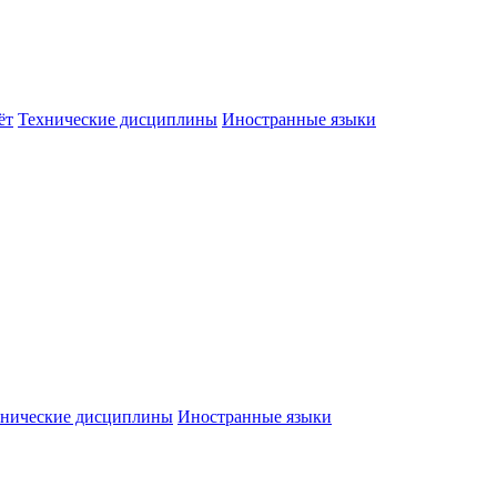
ёт
Технические дисциплины
Иностранные языки
хнические дисциплины
Иностранные языки