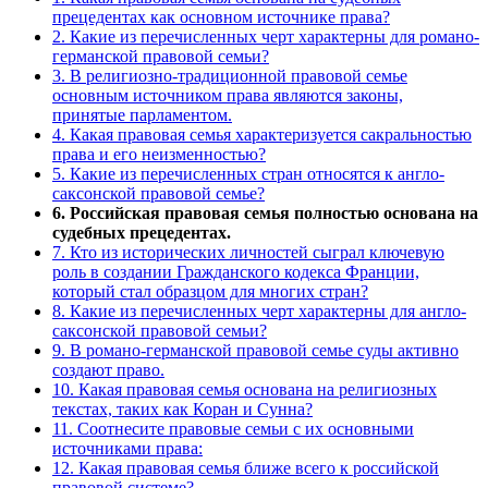
прецедентах как основном источнике права?
2. Какие из перечисленных черт характерны для романо-
германской правовой семьи?
3. В религиозно-традиционной правовой семье
основным источником права являются законы,
принятые парламентом.
4. Какая правовая семья характеризуется сакральностью
права и его неизменностью?
5. Какие из перечисленных стран относятся к англо-
саксонской правовой семье?
6. Российская правовая семья полностью основана на
судебных прецедентах.
7. Кто из исторических личностей сыграл ключевую
роль в создании Гражданского кодекса Франции,
который стал образцом для многих стран?
8. Какие из перечисленных черт характерны для англо-
саксонской правовой семьи?
9. В романо-германской правовой семье суды активно
создают право.
10. Какая правовая семья основана на религиозных
текстах, таких как Коран и Сунна?
11. Соотнесите правовые семьи с их основными
источниками права:
12. Какая правовая семья ближе всего к российской
правовой системе?