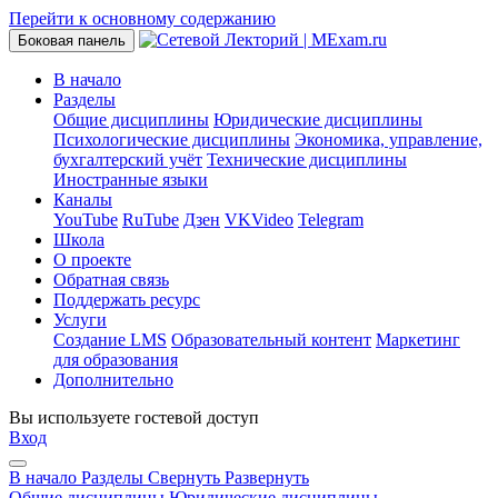
Перейти к основному содержанию
Боковая панель
В начало
Разделы
Общие дисциплины
Юридические дисциплины
Психологические дисциплины
Экономика, управление,
бухгалтерский учёт
Технические дисциплины
Иностранные языки
Каналы
YouTube
RuTube
Дзен
VKVideo
Telegram
Школа
О проекте
Обратная связь
Поддержать ресурс
Услуги
Создание LMS
Образовательный контент
Маркетинг
для образования
Дополнительно
Вы используете гостевой доступ
Вход
В начало
Разделы
Свернуть
Развернуть
Общие дисциплины
Юридические дисциплины