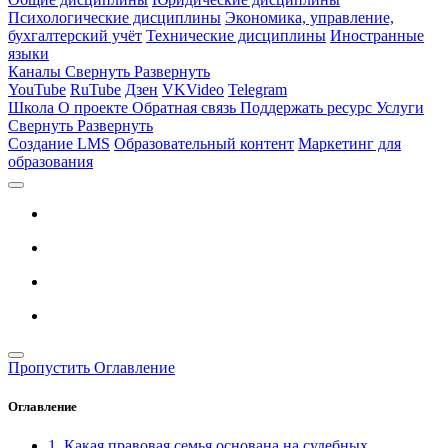
Психологические дисциплины
Экономика, управление,
бухгалтерский учёт
Технические дисциплины
Иностранные
языки
Каналы
Свернуть
Развернуть
YouTube
RuTube
Дзен
VKVideo
Telegram
Школа
О проекте
Обратная связь
Поддержать ресурс
Услуги
Свернуть
Развернуть
Создание LMS
Образовательный контент
Маркетинг для
образования
Пропустить Оглавление
Оглавление
1. Какая правовая семья основана на судебных