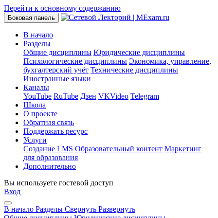
Перейти к основному содержанию
Боковая панель
В начало
Разделы
Общие дисциплины
Юридические дисциплины
Психологические дисциплины
Экономика, управление,
бухгалтерский учёт
Технические дисциплины
Иностранные языки
Каналы
YouTube
RuTube
Дзен
VKVideo
Telegram
Школа
О проекте
Обратная связь
Поддержать ресурс
Услуги
Создание LMS
Образовательный контент
Маркетинг
для образования
Дополнительно
Вы используете гостевой доступ
Вход
В начало
Разделы
Свернуть
Развернуть
Общие дисциплины
Юридические дисциплины