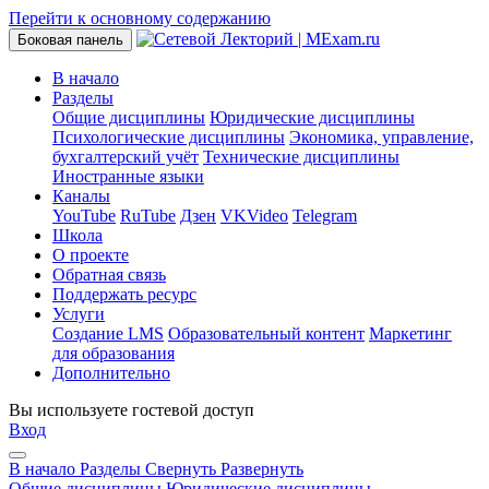
Перейти к основному содержанию
Боковая панель
В начало
Разделы
Общие дисциплины
Юридические дисциплины
Психологические дисциплины
Экономика, управление,
бухгалтерский учёт
Технические дисциплины
Иностранные языки
Каналы
YouTube
RuTube
Дзен
VKVideo
Telegram
Школа
О проекте
Обратная связь
Поддержать ресурс
Услуги
Создание LMS
Образовательный контент
Маркетинг
для образования
Дополнительно
Вы используете гостевой доступ
Вход
В начало
Разделы
Свернуть
Развернуть
Общие дисциплины
Юридические дисциплины