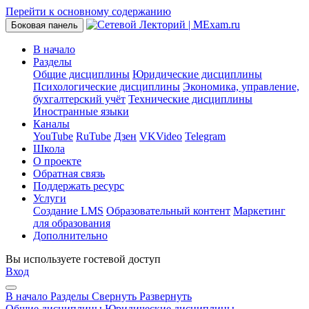
Перейти к основному содержанию
Боковая панель
В начало
Разделы
Общие дисциплины
Юридические дисциплины
Психологические дисциплины
Экономика, управление,
бухгалтерский учёт
Технические дисциплины
Иностранные языки
Каналы
YouTube
RuTube
Дзен
VKVideo
Telegram
Школа
О проекте
Обратная связь
Поддержать ресурс
Услуги
Создание LMS
Образовательный контент
Маркетинг
для образования
Дополнительно
Вы используете гостевой доступ
Вход
В начало
Разделы
Свернуть
Развернуть
Общие дисциплины
Юридические дисциплины