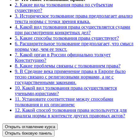
2. Какие виды толкования права по субъектам
существуют?
3. Историческое толкование права предполагает анализ
текста нормы с точки зрения языка.
4. Какой вид толкования права осуществляется судами
при рассмотрении конкретных дел?
5. Какие способы толкования права существуют?
6. Расширительное толкование предполагает, что смысл
нормы уже, чем ее текст.
7. Какой орган в России официально толкует
Конституцию?
8. Какие проблемы связаны с толкованием права?
9. В Средние века применение права в Европе было
тесно связано с религиозными нормами, а не с
государственными законами.
10. Какой вид толкования права осуществляется
учеными-юристами?
11. Установите соответствие между способами
толкования и их описанием:
12. Какой способ толкования права используется для
анализа нормы в контексте других правовых актов?
Открыть оглавление курса
Открыть боковую панель