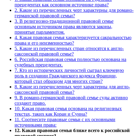
прецедентах как основном источнике права?
2. Какие из перечисленных черт характерны для романо-
германской правовой семьи?
3. В религиозно-традиционной правовой семье
основным источником права являются законы,
принятые парламентом.
4. Какая правовая семья характеризуется сакральностью
права и его неизменностью?
5. Какие из перечисленных стран относятся к англо-
саксонской правовой семье?
6. Российская правовая семья полностью основана на
судебных прецедентах.
7. Кто из исторических личностей сыграл ключевую
роль в создании Гражданского кодекса Франции,
который стал образцом для многих стран?
8. Какие из перечисленных черт характерны для англо-
саксонской правовой семьи?
9. В романо-германской правовой семье суды активно
создают право.
10. Какая правовая семья основана на религиозных
текстах, таких как Коран и Сунна?
11. Соотнесите правовые семьи с их основными
источниками права:
12. Какая правовая семья ближе всего к российской
правовой системе?