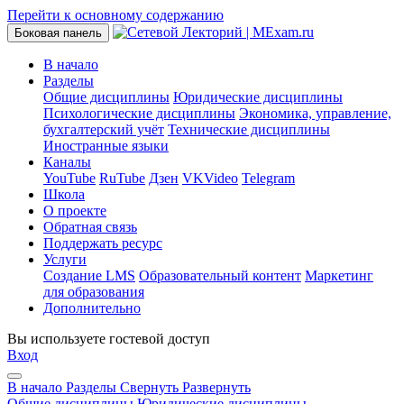
Перейти к основному содержанию
Боковая панель
В начало
Разделы
Общие дисциплины
Юридические дисциплины
Психологические дисциплины
Экономика, управление,
бухгалтерский учёт
Технические дисциплины
Иностранные языки
Каналы
YouTube
RuTube
Дзен
VKVideo
Telegram
Школа
О проекте
Обратная связь
Поддержать ресурс
Услуги
Создание LMS
Образовательный контент
Маркетинг
для образования
Дополнительно
Вы используете гостевой доступ
Вход
В начало
Разделы
Свернуть
Развернуть
Общие дисциплины
Юридические дисциплины