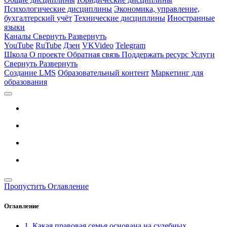
Психологические дисциплины
Экономика, управление,
бухгалтерский учёт
Технические дисциплины
Иностранные
языки
Каналы
Свернуть
Развернуть
YouTube
RuTube
Дзен
VKVideo
Telegram
Школа
О проекте
Обратная связь
Поддержать ресурс
Услуги
Свернуть
Развернуть
Создание LMS
Образовательный контент
Маркетинг для
образования
Пропустить Оглавление
Оглавление
1. Какая правовая семья основана на судебных