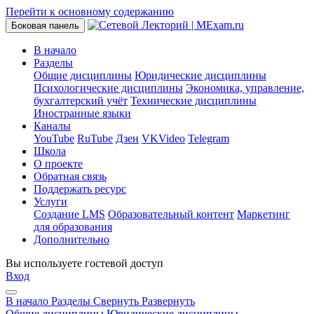
Перейти к основному содержанию
Боковая панель
В начало
Разделы
Общие дисциплины
Юридические дисциплины
Психологические дисциплины
Экономика, управление,
бухгалтерский учёт
Технические дисциплины
Иностранные языки
Каналы
YouTube
RuTube
Дзен
VKVideo
Telegram
Школа
О проекте
Обратная связь
Поддержать ресурс
Услуги
Создание LMS
Образовательный контент
Маркетинг
для образования
Дополнительно
Вы используете гостевой доступ
Вход
В начало
Разделы
Свернуть
Развернуть
Общие дисциплины
Юридические дисциплины