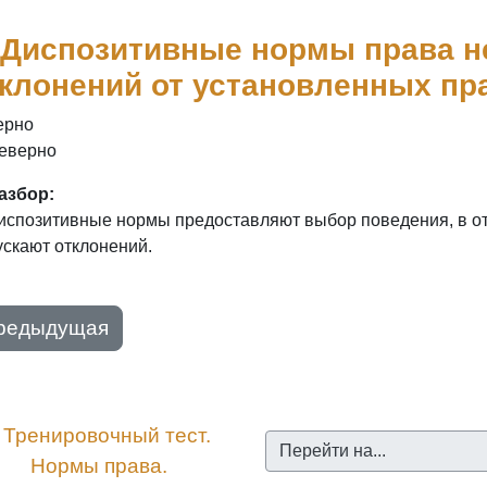
 Диспозитивные нормы права н
клонений от установленных пр
ерно
еверно
азбор:
испозитивные нормы предоставляют выбор поведения, в от
ускают отклонений.
редыдущая
︎ Тренировочный тест. 
Перейти на...
Нормы права.