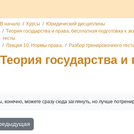
делы
Каналы
Школа
О проекте
Обратная связь
П
В начало
Курсы
Юридический дисциплины
Теория государства и права, бесплатная подготовка к эк
тесты
Лекция 10. Нормы права.
Разбор тренировочного тест
Теория государства и 
ига
Печатать книгу
Печатать эту главу
, конечно, можете сразу сюда заглянуть, но лучше потрени
редыдущая