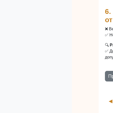
6.
от
❌ В
✅ Н
🔍
Р
✅ Д
доп
П
◀