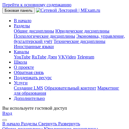
Перейти к основному содержанию
Боковая панель
В начало
Разделы
Общие дисциплины
Юридические дисциплины
Психологические дисциплины
Экономика, управление,
бухгалтерский учёт
Технические дисциплины
Иностранные языки
Каналы
YouTube
RuTube
Дзен
VKVideo
Telegram
Школа
О проекте
Обратная связь
Поддержать ресурс
Услуги
Создание LMS
Образовательный контент
Маркетинг
для образования
Дополнительно
Вы используете гостевой доступ
Вход
В начало
Разделы
Свернуть
Развернуть
Общие дисциплины
Юридические дисциплины