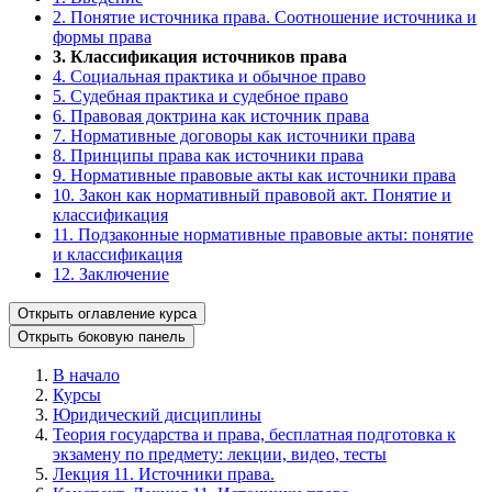
2. Понятие источника права. Соотношение источника и
формы права
3. Классификация источников права
4. Социальная практика и обычное право
5. Судебная практика и судебное право
6. Правовая доктрина как источник права
7. Нормативные договоры как источники права
8. Принципы права как источники права
9. Нормативные правовые акты как источники права
10. Закон как нормативный правовой акт. Понятие и
классификация
11. Подзаконные нормативные правовые акты: понятие
и классификация
12. Заключение
Открыть оглавление курса
Открыть боковую панель
В начало
Курсы
Юридический дисциплины
Теория государства и права, бесплатная подготовка к
экзамену по предмету: лекции, видео, тесты
Лекция 11. Источники права.