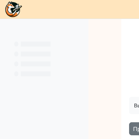
В начало
Разделы
Каналы
Школа
О
Перейти к основному содержанию
Кн
Вы
П