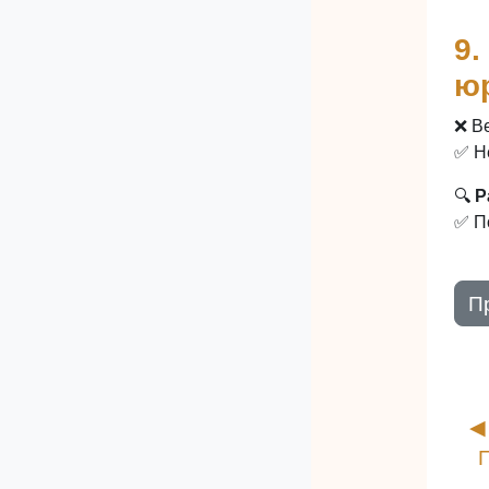
9
юр
❌ В
✅ Н
🔍
Р
✅ П
П
◀