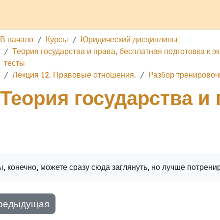
 проекте
Обратная связь
Поддержать ресурс
Услуги
В начало
Курсы
Юридический дисциплины
Теория государства и права, бесплатная подготовка к эк
тесты
Лекция 12. Правовые отношения.
Разбор тренировоч
Теория государства и 
ига
Печатать книгу
Печатать эту главу
, конечно, можете сразу сюда заглянуть, но лучше потрени
редыдущая