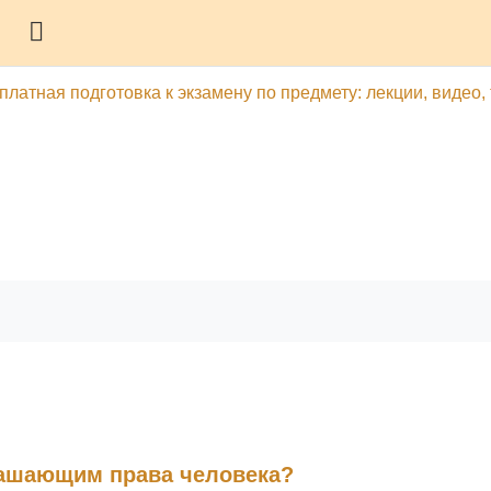
Боковая панель
платная подготовка к экзамену по предмету: лекции, видео,
гу
Печатать эту главу
лашающим права человека?