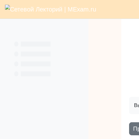
В начало
Раз
Перейти к основному содержанию
Услуги
Кн
Вы
П