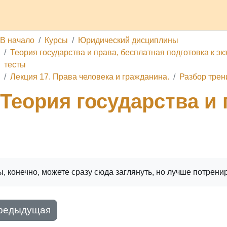
делы
Каналы
Школа
О проекте
Обратная связь
П
В начало
Курсы
Юридический дисциплины
Теория государства и права, бесплатная подготовка к эк
тесты
Лекция 17. Права человека и гражданина.
Разбор трен
Теория государства и 
ига
Печатать книгу
Печатать эту главу
, конечно, можете сразу сюда заглянуть, но лучше потрени
редыдущая