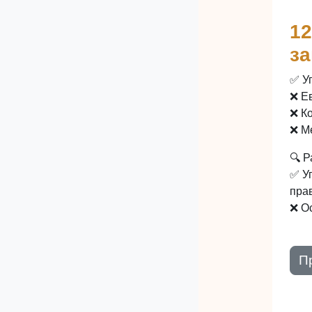
12
за
✅ У
❌ Е
❌ К
❌ М
🔍 Р
✅ У
прав
❌ О
П