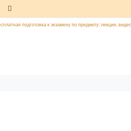
Боковая панель
есплатная подготовка к экзамену по предмету: лекции, видео
гу
Печатать эту главу