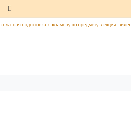
Боковая панель
есплатная подготовка к экзамену по предмету: лекции, видео
гу
Печатать эту главу