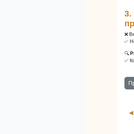
3.
п
❌ В
✅ Н
🔍
Р
✅ Ко
П
◀