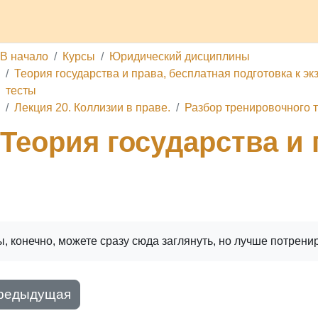
делы
Каналы
Школа
О проекте
Обратная связь
П
В начало
Курсы
Юридический дисциплины
Теория государства и права, бесплатная подготовка к эк
тесты
Лекция 20. Коллизии в праве.
Разбор тренировочного т
Теория государства и 
ига
Печатать книгу
Печатать эту главу
, конечно, можете сразу сюда заглянуть, но лучше потрени
редыдущая