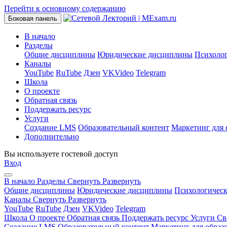
Перейти к основному содержанию
Боковая панель
В начало
Разделы
Общие дисциплины
Юридические дисциплины
Психоло
Каналы
YouTube
RuTube
Дзен
VKVideo
Telegram
Школа
О проекте
Обратная связь
Поддержать ресурс
Услуги
Создание LMS
Образовательный контент
Маркетинг для 
Дополнительно
Вы используете гостевой доступ
Вход
В начало
Разделы
Свернуть
Развернуть
Общие дисциплины
Юридические дисциплины
Психологичес
Каналы
Свернуть
Развернуть
YouTube
RuTube
Дзен
VKVideo
Telegram
Школа
О проекте
Обратная связь
Поддержать ресурс
Услуги
Св
Создание LMS
Образовательный контент
Маркетинг для образ