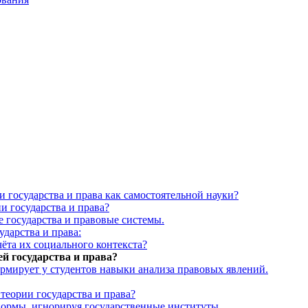
 государства и права как самостоятельной науки?
и государства и права?
е государства и правовые системы.
ударства и права:
чёта их социального контекста?
ей государства и права?
ормирует у студентов навыки анализа правовых явлений.
 теории государства и права?
 нормы, игнорируя государственные институты.