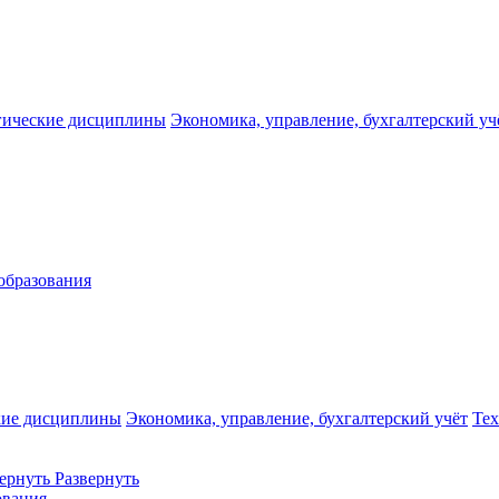
гические дисциплины
Экономика, управление, бухгалтерский уч
образования
кие дисциплины
Экономика, управление, бухгалтерский учёт
Те
ернуть
Развернуть
ования