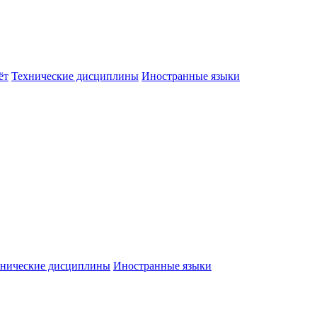
ёт
Технические дисциплины
Иностранные языки
хнические дисциплины
Иностранные языки