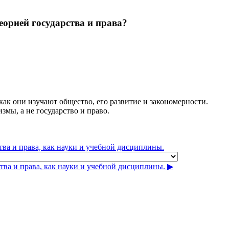
теорией государства и права?
как они изучают общество, его развитие и закономерности.
змы, а не государство и право.
тва и права, как науки и учебной дисциплины.
ва и права, как науки и учебной дисциплины. ▶︎