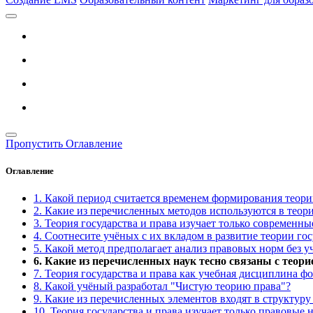
Пропустить Оглавление
Оглавление
1. Какой период считается временем формирования теории
2. Какие из перечисленных методов используются в теори
3. Теория государства и права изучает только современны
4. Соотнесите учёных с их вкладом в развитие теории гос
5. Какой метод предполагает анализ правовых норм без у
6. Какие из перечисленных наук тесно связаны с теори
7. Теория государства и права как учебная дисциплина ф
8. Какой учёный разработал "Чистую теорию права"?
9. Какие из перечисленных элементов входят в структуру
10. Теория государства и права изучает только правовые