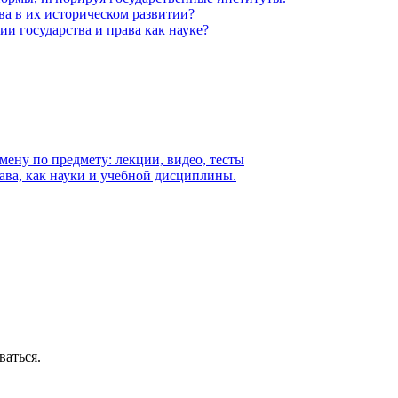
ава в их историческом развитии?
и государства и права как науке?
амену по предмету: лекции, видео, тесты
ава, как науки и учебной дисциплины.
ваться.