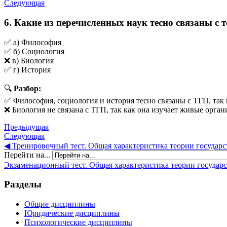
Следующая
6. Какие из перечисленных наук тесно связаны с 
✅ а) Философия
✅ б) Социология
❌ в) Биология
✅ г) История
🔍
Разбор:
✅ Философия, социология и история тесно связаны с ТГП, так 
❌ Биология не связана с ТГП, так как она изучает живые органи
Предыдущая
Следующая
◀︎ Тренировочный тест. Общая характеристика теории государс
Перейти на...
Экзаменационный тест. Общая характеристика теории государст
Разделы
Общие дисциплины
Юридические дисциплины
Психологические дисциплины