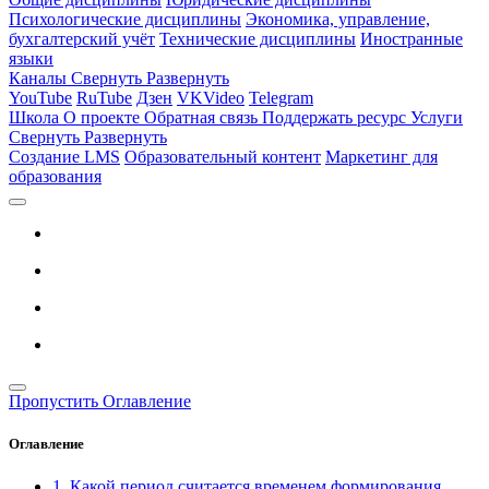
Психологические дисциплины
Экономика, управление,
бухгалтерский учёт
Технические дисциплины
Иностранные
языки
Каналы
Свернуть
Развернуть
YouTube
RuTube
Дзен
VKVideo
Telegram
Школа
О проекте
Обратная связь
Поддержать ресурс
Услуги
Свернуть
Развернуть
Создание LMS
Образовательный контент
Маркетинг для
образования
Пропустить Оглавление
Оглавление
1. Какой период считается временем формирования