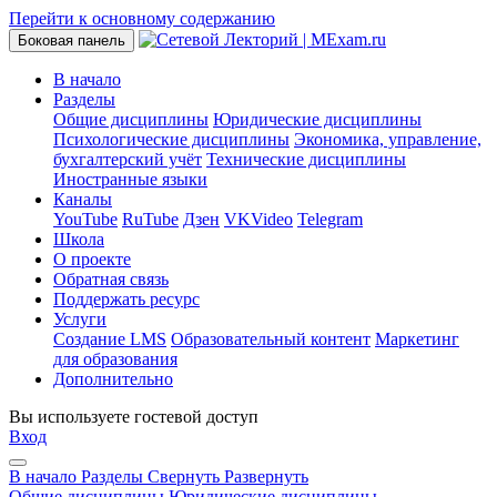
Перейти к основному содержанию
Боковая панель
В начало
Разделы
Общие дисциплины
Юридические дисциплины
Психологические дисциплины
Экономика, управление,
бухгалтерский учёт
Технические дисциплины
Иностранные языки
Каналы
YouTube
RuTube
Дзен
VKVideo
Telegram
Школа
О проекте
Обратная связь
Поддержать ресурс
Услуги
Создание LMS
Образовательный контент
Маркетинг
для образования
Дополнительно
Вы используете гостевой доступ
Вход
В начало
Разделы
Свернуть
Развернуть
Общие дисциплины
Юридические дисциплины