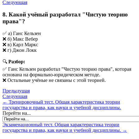
Следующая
8. Какой учёный разработал "Чистую теорию
права"?
✅ а) Ганс Кельзен
❌ б) Макс Вебер
❌ в) Карл Маркс
❌ г) Джон Локк
🔍
Разбор:
✅ Ганс Кельзен разработал "Чистую теорию права", которая
основана на формально-юридическом методе.
❌ Остальные учёные не связаны с этой теорией.
Предыдущая
Следующая
← Тренировочный тест. Общая характеристика теории
государства и права, как науки и учебной дисциплины.
Перейти на...
Экзаменационный тест. Общая характеристика теории
государства и права, как науки и учебной дисциплины. →