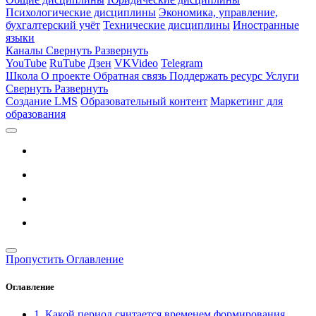
Психологические дисциплины
Экономика, управление,
бухгалтерский учёт
Технические дисциплины
Иностранные
языки
Каналы
Свернуть
Развернуть
YouTube
RuTube
Дзен
VKVideo
Telegram
Школа
О проекте
Обратная связь
Поддержать ресурс
Услуги
Свернуть
Развернуть
Создание LMS
Образовательный контент
Маркетинг для
образования
Пропустить Оглавление
Оглавление
1. Какой период считается временем формирования