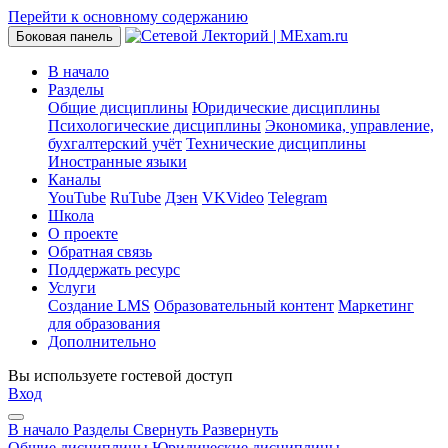
Перейти к основному содержанию
Боковая панель
В начало
Разделы
Общие дисциплины
Юридические дисциплины
Психологические дисциплины
Экономика, управление,
бухгалтерский учёт
Технические дисциплины
Иностранные языки
Каналы
YouTube
RuTube
Дзен
VKVideo
Telegram
Школа
О проекте
Обратная связь
Поддержать ресурс
Услуги
Создание LMS
Образовательный контент
Маркетинг
для образования
Дополнительно
Вы используете гостевой доступ
Вход
В начало
Разделы
Свернуть
Развернуть
Общие дисциплины
Юридические дисциплины