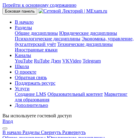
Перейти к основному содержанию
Боковая панель
В начало
Разделы
Общие дисциплины
Юридические дисциплины
Психологические дисциплины
Экономика, управление,
бухгалтерский учёт
Технические дисциплины
Иностранные языки
Каналы
YouTube
RuTube
Дзен
VKVideo
Telegram
Школа
О проекте
Обратная связь
Поддержать ресурс
Услуги
Создание LMS
Образовательный контент
Маркетинг
для образования
Дополнительно
Вы используете гостевой доступ
Вход
В начало
Разделы
Свернуть
Развернуть
Общие дисциплины
Юридические дисциплины