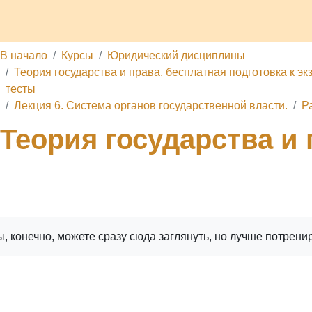
делы
Каналы
Школа
О проекте
Обратная связь
П
В начало
Курсы
Юридический дисциплины
Теория государства и права, бесплатная подготовка к эк
тесты
Лекция 6. Система органов государственной власти.
Р
Теория государства и 
ига
Печатать книгу
Печатать эту главу
, конечно, можете сразу сюда заглянуть, но лучше потрени