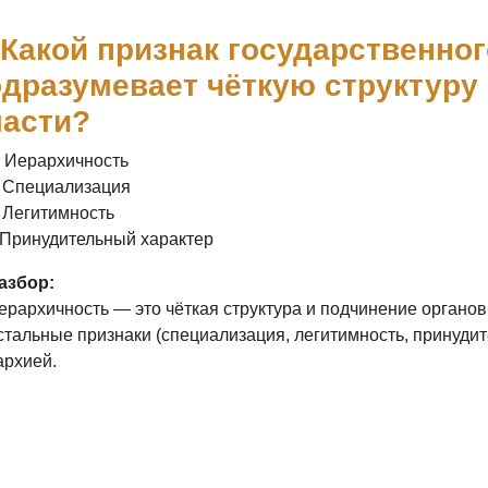
 Какой признак государственно
дразумевает чёткую структуру
ласти?
) Иерархичность
) Специализация
) Легитимность
) Принудительный характер
азбор:
ерархичность — это чёткая структура и подчинение органов
стальные признаки (специализация, легитимность, принудит
архией.