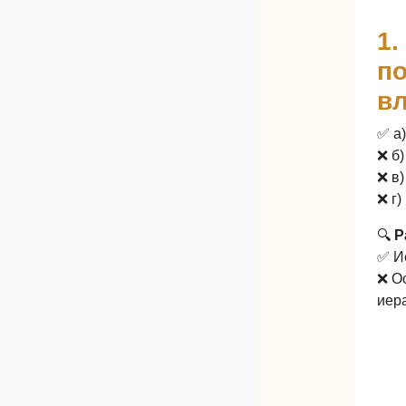
1.
по
в
✅ а
❌ б
❌ в
❌ г
🔍
Р
✅ И
❌ О
иер