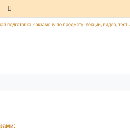
Боковая панель
ая подготовка к экзамену по предмету: лекции, видео, тест
гу
Печатать эту главу
рами: