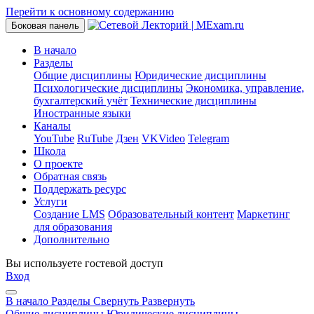
Перейти к основному содержанию
Боковая панель
В начало
Разделы
Общие дисциплины
Юридические дисциплины
Психологические дисциплины
Экономика, управление,
бухгалтерский учёт
Технические дисциплины
Иностранные языки
Каналы
YouTube
RuTube
Дзен
VKVideo
Telegram
Школа
О проекте
Обратная связь
Поддержать ресурс
Услуги
Создание LMS
Образовательный контент
Маркетинг
для образования
Дополнительно
Вы используете гостевой доступ
Вход
В начало
Разделы
Свернуть
Развернуть
Общие дисциплины
Юридические дисциплины