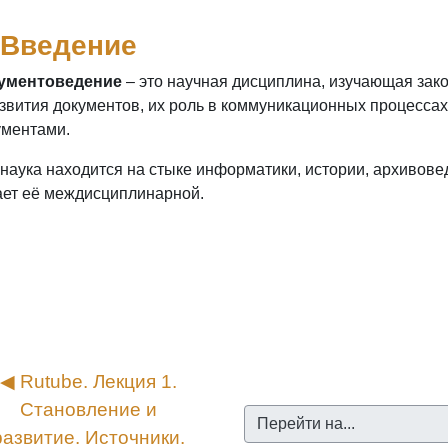
 Введение
ументоведение
– это научная дисциплина, изучающая за
азвития документов, их роль в коммуникационных процессах
ументами.
 наука находится на стыке информатики, истории, архивове
ает её междисциплинарной.
◀︎ Rutube. Лекция 1. 
Становление и 
Перейти на...
развитие. Источники. 