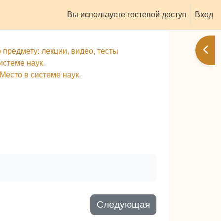
Вы используете гостевой доступ
Вход
Отк
 предмету: лекции, видео, тесты
истеме наук.
Место в системе наук.
Следующая