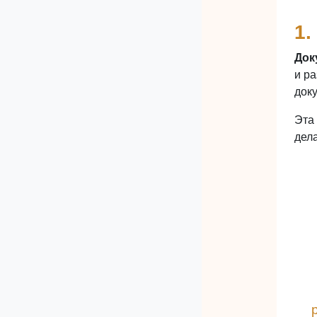
1.
Док
и р
док
Эта
дел