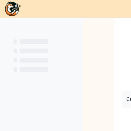
В начало
Разделы
Каналы
Школа
О
Перейти к основному содержанию
Кн
С