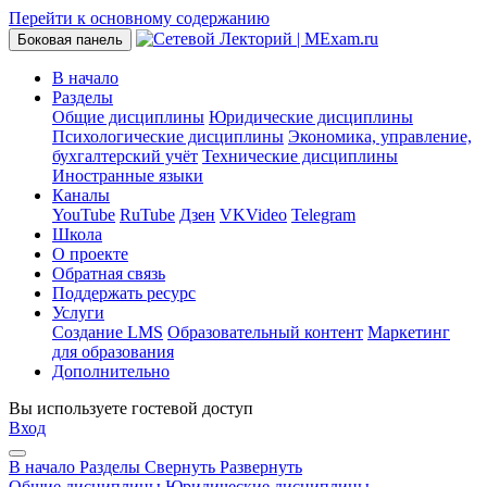
Перейти к основному содержанию
Боковая панель
В начало
Разделы
Общие дисциплины
Юридические дисциплины
Психологические дисциплины
Экономика, управление,
бухгалтерский учёт
Технические дисциплины
Иностранные языки
Каналы
YouTube
RuTube
Дзен
VKVideo
Telegram
Школа
О проекте
Обратная связь
Поддержать ресурс
Услуги
Создание LMS
Образовательный контент
Маркетинг
для образования
Дополнительно
Вы используете гостевой доступ
Вход
В начало
Разделы
Свернуть
Развернуть
Общие дисциплины
Юридические дисциплины