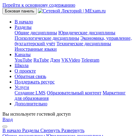
Перейти к основному содержанию
Боковая панель
В начало
Разделы
Общие дисциплины
Юридические дисциплины
Психологические дисциплины
Экономика, управление,
бухгалтерский учёт
Технические дисциплины
Иностранные языки
Каналы
YouTube
RuTube
Дзен
VKVideo
Telegram
Школа
О проекте
Обратная связь
Поддержать ресурс
Услуги
Создание LMS
Образовательный контент
Маркетинг
для образования
Дополнительно
Вы используете гостевой доступ
Вход
В начало
Разделы
Свернуть
Развернуть
Общие дисциплины
Юридические дисциплины