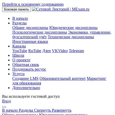
Перейти к основному содержанию
Боковая панель
В начало
Разделы
Общие дисциплины
Юридические дисциплины
Психологические дисциплины
Экономика, управление,
бухгалтерский учёт
Технические дисциплины
Иностранные языки
Каналы
YouTube
RuTube
Дзен
VKVideo
Telegram
Школа
О проекте
Обратная связь
Поддержать ресурс
Услуги
Создание LMS
Образовательный контент
Маркетинг
для образования
Дополнительно
Вы используете гостевой доступ
Вход
В начало
Разделы
Свернуть
Развернуть
Общие дисциплины
Юридические дисциплины