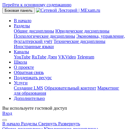
Перейти к основному содержанию
Боковая панель
В начало
Разделы
Общие дисциплины
Юридические дисциплины
Психологические дисциплины
Экономика, управление,
бухгалтерский учёт
Технические дисциплины
Иностранные языки
Каналы
YouTube
RuTube
Дзен
VKVideo
Telegram
Школа
О проекте
Обратная связь
Поддержать ресурс
Услуги
Создание LMS
Образовательный контент
Маркетинг
для образования
Дополнительно
Вы используете гостевой доступ
Вход
В начало
Разделы
Свернуть
Развернуть
Общие дисциплины
Юридические дисциплины