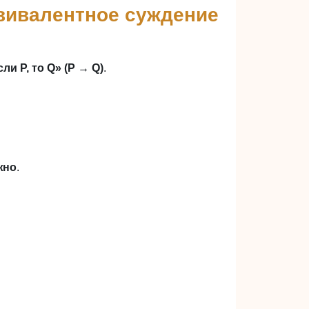
квивалентное суждение
сли P, то Q» (P → Q)
.
жно
.