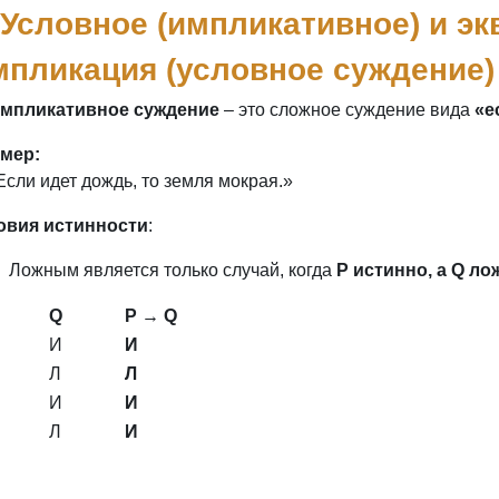
 Условное (импликативное) и э
пликация (условное суждение)
мпликативное суждение
– это сложное суждение вида
«е
мер:
сли идет дождь, то земля мокрая.»
овия истинности
:
Ложным является только случай, когда
P истинно, а Q ло
Q
P → Q
И
И
Л
Л
И
И
Л
И