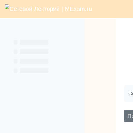
В начало
Раз
Перейти к основному содержанию
Услуги
Кн
С
П