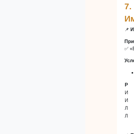
7.
Им
📌
И
При
✅ «Е
Усл
P
И
И
Л
Л