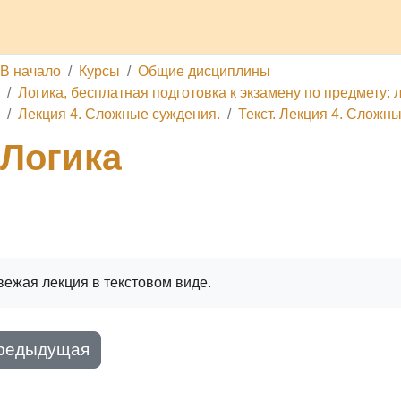
делы
Каналы
Школа
О проекте
Обратная связь
П
В начало
Курсы
Общие дисциплины
Логика, бесплатная подготовка к экзамену по предмету: л
Лекция 4. Сложные суждения.
Текст. Лекция 4. Сложн
Логика
ига
Печатать книгу
Печатать эту главу
вежая лекция в текстовом виде.
редыдущая