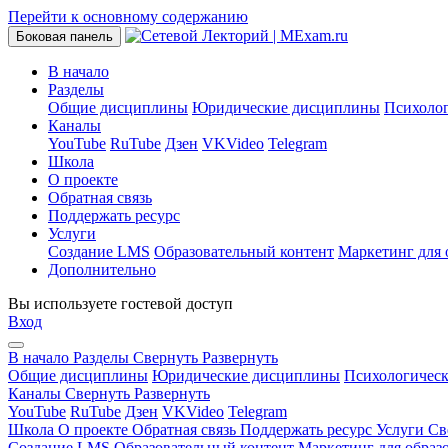
Перейти к основному содержанию
Боковая панель
В начало
Разделы
Общие дисциплины
Юридические дисциплины
Психоло
Каналы
YouTube
RuTube
Дзен
VKVideo
Telegram
Школа
О проекте
Обратная связь
Поддержать ресурс
Услуги
Создание LMS
Образовательный контент
Маркетинг для 
Дополнительно
Вы используете гостевой доступ
Вход
В начало
Разделы
Свернуть
Развернуть
Общие дисциплины
Юридические дисциплины
Психологичес
Каналы
Свернуть
Развернуть
YouTube
RuTube
Дзен
VKVideo
Telegram
Школа
О проекте
Обратная связь
Поддержать ресурс
Услуги
Св
Создание LMS
Образовательный контент
Маркетинг для образ