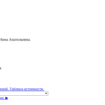
 Нина Анатольевна.
я
ений. Таблица истинности.
я. ▶︎