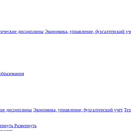
гические дисциплины
Экономика, управление, бухгалтерский уч
образования
кие дисциплины
Экономика, управление, бухгалтерский учёт
Те
ернуть
Развернуть
ования