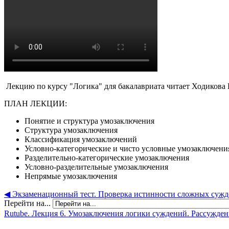
Лекцию по курсу "Логика" для бакалавриата читает Ходикова
ПЛАН ЛЕКЦИИ:
Понятие и структура умозаключения
Структура умозаключения
Классификация умозаключений
Условно-категорические и чисто условные умозаключени
Разделительно-категорические умозаключения
Условно-разделительные умозаключения
Непрямые умозаключения
◀︎ Экзаменационный тест. Проверка истинности сложных сужд
Перейти на...
Rutube. Лекция 6. Умозаключения логики суждений. Рассуждени