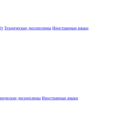
ёт
Технические дисциплины
Иностранные языки
хнические дисциплины
Иностранные языки