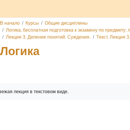
 проекте
Обратная связь
Поддержать ресурс
Услуги
В начало
Курсы
Общие дисциплины
Логика, бесплатная подготовка к экзамену по предмету: л
Лекция 3. Деление понятий. Суждения.
Текст. Лекция 
Логика
ига
Печатать книгу
Печатать эту главу
вежая лекция в текстовом виде.