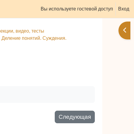
Вы используете гостевой доступ
Вход
Отк
екции, видео, тесты
3. Деление понятий. Суждения.
Следующая