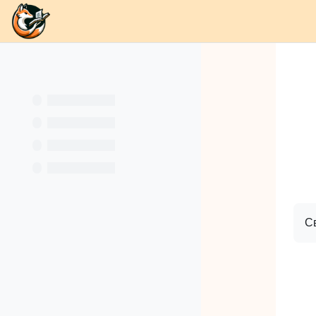
В начало
Разделы
Каналы
Школа
О
Перейти к основному содержанию
Кн
С