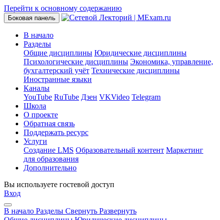
Перейти к основному содержанию
Боковая панель
В начало
Разделы
Общие дисциплины
Юридические дисциплины
Психологические дисциплины
Экономика, управление,
бухгалтерский учёт
Технические дисциплины
Иностранные языки
Каналы
YouTube
RuTube
Дзен
VKVideo
Telegram
Школа
О проекте
Обратная связь
Поддержать ресурс
Услуги
Создание LMS
Образовательный контент
Маркетинг
для образования
Дополнительно
Вы используете гостевой доступ
Вход
В начало
Разделы
Свернуть
Развернуть
Общие дисциплины
Юридические дисциплины