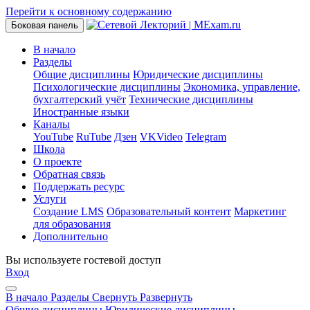
Перейти к основному содержанию
Боковая панель
В начало
Разделы
Общие дисциплины
Юридические дисциплины
Психологические дисциплины
Экономика, управление,
бухгалтерский учёт
Технические дисциплины
Иностранные языки
Каналы
YouTube
RuTube
Дзен
VKVideo
Telegram
Школа
О проекте
Обратная связь
Поддержать ресурс
Услуги
Создание LMS
Образовательный контент
Маркетинг
для образования
Дополнительно
Вы используете гостевой доступ
Вход
В начало
Разделы
Свернуть
Развернуть
Общие дисциплины
Юридические дисциплины