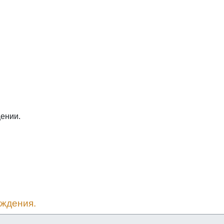
ении.
уждения.