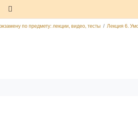
Боковая панель
экзамену по предмету: лекции, видео, тесты
Лекция 6. Ум
гу
Печатать эту главу