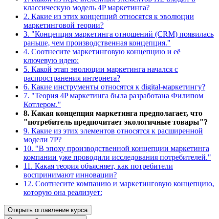
классическую модель 4P маркетинга?
2. Какие из этих концепций относятся к эволюции
маркетинговой теории?
3. "Концепция маркетинга отношений (CRM) появилась
раньше, чем производственная концепция."
4. Соотнесите маркетинговую концепцию и её
ключевую идею:
5. Какой этап эволюции маркетинга начался с
распространения интернета?
6. Какие инструменты относятся к digital-маркетингу?
7. "Теория 4P маркетинга была разработана Филипом
Котлером."
8. Какая концепция маркетинга предполагает, что
"потребитель предпочитает экологичные товары"?
9. Какие из этих элементов относятся к расширенной
модели 7P?
10. "В эпоху производственной концепции маркетинга
компании уже проводили исследования потребителей."
11. Какая теория объясняет, как потребители
воспринимают инновации?
12. Соотнесите компанию и маркетинговую концепцию,
которую она реализует:
Открыть оглавление курса