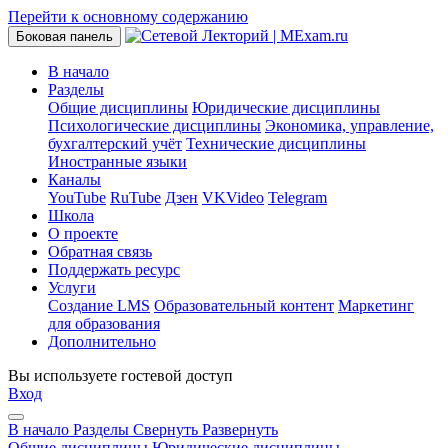
Перейти к основному содержанию
Боковая панель
В начало
Разделы
Общие дисциплины
Юридические дисциплины
Психологические дисциплины
Экономика, управление,
бухгалтерский учёт
Технические дисциплины
Иностранные языки
Каналы
YouTube
RuTube
Дзен
VKVideo
Telegram
Школа
О проекте
Обратная связь
Поддержать ресурс
Услуги
Создание LMS
Образовательный контент
Маркетинг
для образования
Дополнительно
Вы используете гостевой доступ
Вход
В начало
Разделы
Свернуть
Развернуть
Общие дисциплины
Юридические дисциплины