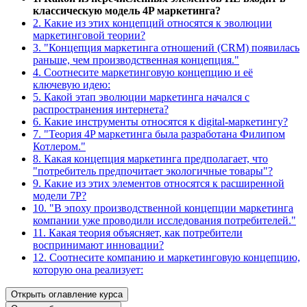
классическую модель 4P маркетинга?
2. Какие из этих концепций относятся к эволюции
маркетинговой теории?
3. "Концепция маркетинга отношений (CRM) появилась
раньше, чем производственная концепция."
4. Соотнесите маркетинговую концепцию и её
ключевую идею:
5. Какой этап эволюции маркетинга начался с
распространения интернета?
6. Какие инструменты относятся к digital-маркетингу?
7. "Теория 4P маркетинга была разработана Филипом
Котлером."
8. Какая концепция маркетинга предполагает, что
"потребитель предпочитает экологичные товары"?
9. Какие из этих элементов относятся к расширенной
модели 7P?
10. "В эпоху производственной концепции маркетинга
компании уже проводили исследования потребителей."
11. Какая теория объясняет, как потребители
воспринимают инновации?
12. Соотнесите компанию и маркетинговую концепцию,
которую она реализует:
Открыть оглавление курса